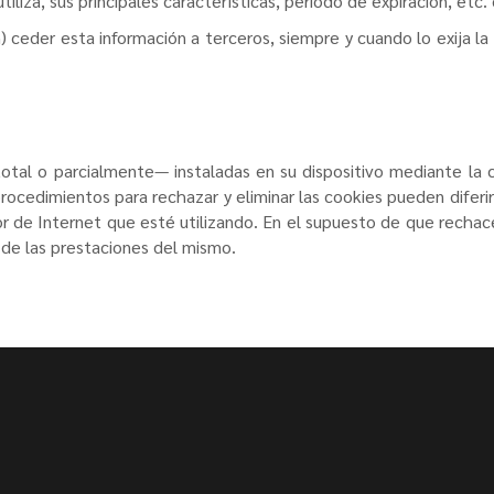
iliza, sus principales características, periodo de expiración, etc. 
) ceder esta información a terceros, siempre y cuando lo exija la
—total o parcialmente— instaladas en su dispositivo mediante la
 procedimientos para rechazar y eliminar las cookies pueden difer
ador de Internet que esté utilizando. En el supuesto de que rech
as de las prestaciones del mismo.